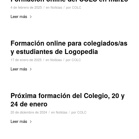
/
/
4 de febrero de 2025
en
Noticias
por
COLC
Leer más
Formación online para colegiados/as
y estudiantes de Logopedia
/
/
17 de enero de 2025
en
Noticias
por
COLC
Leer más
Próxima formación del Colegio, 20 y
24 de enero
/
/
20 de diciembre de 2024
en
Noticias
por
COLC
Leer más