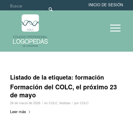
INICIO DE SESIÓN
Listado de la etiqueta:
formación
Formación del COLC, el próximo 23
de mayo
/
/
26 de marzo de 2026
en
COLC
,
Noticias
por
COLC
Leer más