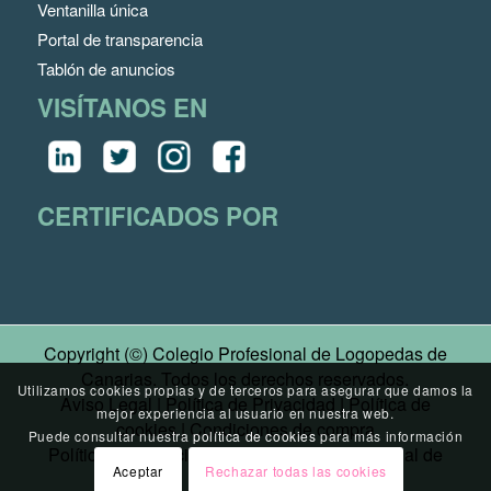
Ventanilla única
Portal de transparencia
Tablón de anuncios
VISÍTANOS EN
CERTIFICADOS POR
Copyright (©) Colegio Profesional de Logopedas de
Canarias. Todos los derechos reservados.
Utilizamos cookies propias y de terceros para asegurar que damos la
Aviso Legal
|
Política de Privacidad
|
Política de
mejor experiencia al usuario en nuestra web.
cookies
|
Condiciones de compra
Puede consultar nuestra
política de cookies
para más información
Política de Privacidad Canal Denuncias
|
Canal de
Aceptar
Rechazar todas las cookies
Denuncias