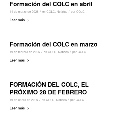
Formación del COLC en abril
/
/
14 de marzo de 2026
en
COLC
,
Noticias
por
COLC
Leer más
Formación del COLC en marzo
/
/
19 de febrero de 2026
en
COLC
,
Noticias
por
COLC
Leer más
FORMACIÓN DEL COLC, EL
PRÓXIMO 28 DE FEBRERO
/
/
19 de enero de 2026
en
COLC
,
Noticias
por
COLC
Leer más