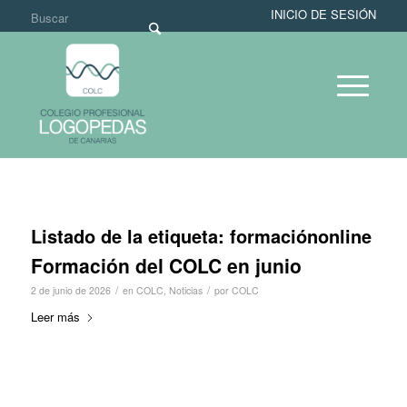
INICIO DE SESIÓN
Listado de la etiqueta:
formaciónonline
Formación del COLC en junio
/
/
2 de junio de 2026
en
COLC
,
Noticias
por
COLC
Leer más