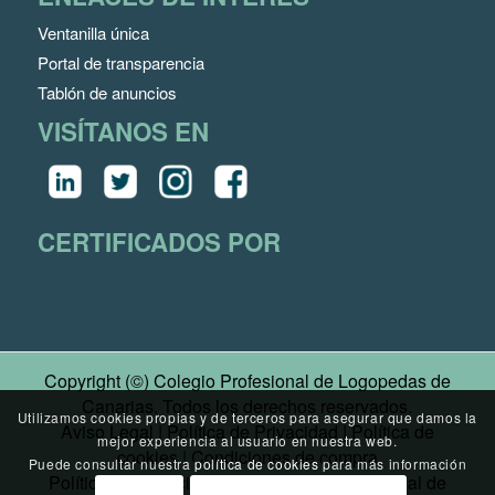
Ventanilla única
Portal de transparencia
Tablón de anuncios
VISÍTANOS EN
CERTIFICADOS POR
Copyright (©) Colegio Profesional de Logopedas de
Canarias. Todos los derechos reservados.
Utilizamos cookies propias y de terceros para asegurar que damos la
Aviso Legal
|
Política de Privacidad
|
Política de
mejor experiencia al usuario en nuestra web.
cookies
|
Condiciones de compra
Puede consultar nuestra
política de cookies
para más información
Política de Privacidad Canal Denuncias
|
Canal de