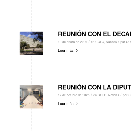
REUNIÓN CON EL DECA
/
/
12 de enero de 2026
en
COLC
,
Noticias
por
CO
Leer más
REUNIÓN CON LA DIPUT
/
/
17 de octubre de 2025
en
COLC
,
Noticias
por
C
Leer más