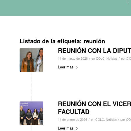
Listado de la etiqueta:
reunión
REUNIÓN CON LA DIPU
/
/
11 de marzo de 2026
en
COLC
,
Noticias
por
CO
Leer más
REUNIÓN CON EL VICER
FACULTAD
/
/
14 de enero de 2026
en
COLC
,
Noticias
por
CO
Leer más