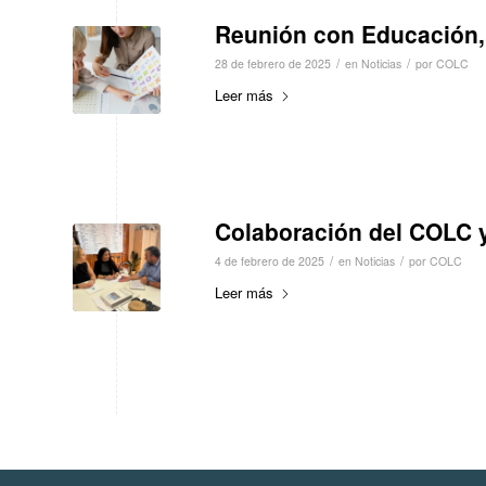
Reunión con Educación, 
/
/
28 de febrero de 2025
en
Noticias
por
COLC
Leer más
Colaboración del COLC 
/
/
4 de febrero de 2025
en
Noticias
por
COLC
Leer más