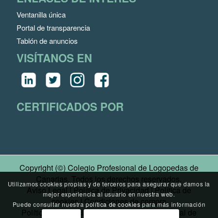
Ventanilla única
Portal de transparencia
Tablón de anuncios
VISÍTANOS EN
CERTIFICADOS POR
Copyright (©) Colegio Profesional de Logopedas de
Canarias. Todos los derechos reservados.
Utilizamos cookies propias y de terceros para asegurar que damos la
Aviso Legal
|
Política de Privacidad
|
Política de
mejor experiencia al usuario en nuestra web.
cookies
|
Condiciones de compra
Puede consultar nuestra
política de cookies
para más información
Política de Privacidad Canal Denuncias
|
Canal de