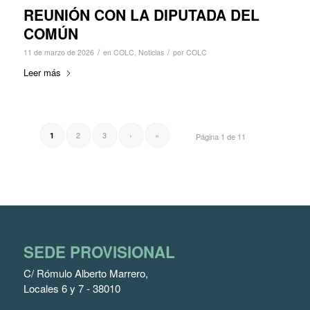
REUNIÓN CON LA DIPUTADA DEL
COMÚN
/
/
11 de marzo de 2026
en
COLC
,
Noticias
por
COLC
Leer más
2
3
›
»
1
Página 1 de 11
SEDE PROVISIONAL
C/ Rómulo Alberto Marrero,
Locales 6 y 7 - 38010