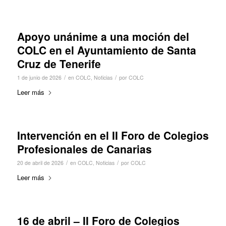
Apoyo unánime a una moción del
COLC en el Ayuntamiento de Santa
Cruz de Tenerife
/
/
1 de junio de 2026
en
COLC
,
Noticias
por
COLC
Leer más
Intervención en el II Foro de Colegios
Profesionales de Canarias
/
/
20 de abril de 2026
en
COLC
,
Noticias
por
COLC
Leer más
16 de abril – II Foro de Colegios