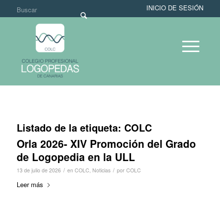
INICIO DE SESIÓN
Listado de la etiqueta:
COLC
Orla 2026- XIV Promoción del Grado
de Logopedia en la ULL
/
/
13 de julio de 2026
en
COLC
,
Noticias
por
COLC
Leer más