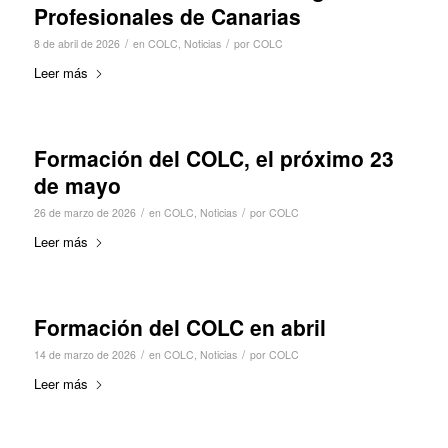
Profesionales de Canarias
/
/
8 de abril de 2026
en
COLC
,
Noticias
por
COLC
Leer más
Formación del COLC, el próximo 23
de mayo
/
/
26 de marzo de 2026
en
COLC
,
Noticias
por
COLC
Leer más
Formación del COLC en abril
/
/
14 de marzo de 2026
en
COLC
,
Noticias
por
COLC
Leer más