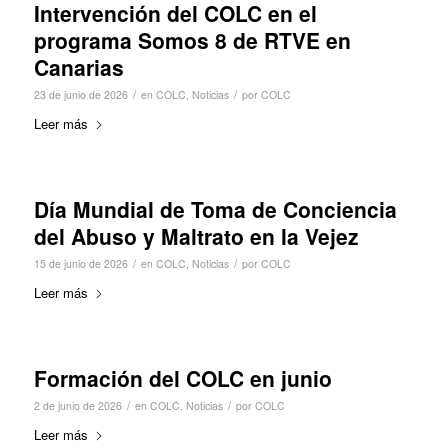
Intervención del COLC en el
programa Somos 8 de RTVE en
Canarias
/
/
23 de junio de 2026
en
COLC
,
Noticias
por
COLC
Leer más
Día Mundial de Toma de Conciencia
del Abuso y Maltrato en la Vejez
/
/
15 de junio de 2026
en
COLC
,
Noticias
por
COLC
Leer más
Formación del COLC en junio
/
/
2 de junio de 2026
en
COLC
,
Noticias
por
COLC
Leer más