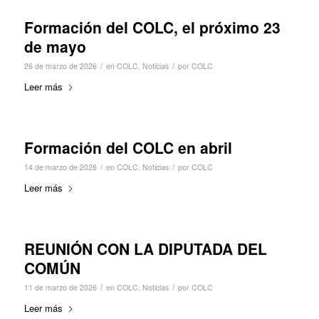
Formación del COLC, el próximo 23
de mayo
/
/
26 de marzo de 2026
en
COLC
,
Noticias
por
COLC
Leer más
Formación del COLC en abril
/
/
14 de marzo de 2026
en
COLC
,
Noticias
por
COLC
Leer más
REUNIÓN CON LA DIPUTADA DEL
COMÚN
/
/
11 de marzo de 2026
en
COLC
,
Noticias
por
COLC
Leer más