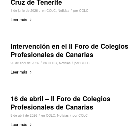
Cruz de Tenerife
/
/
1 de junio de 2026
en
COLC
,
Noticias
por
COLC
Leer más
Intervención en el II Foro de Colegios
Profesionales de Canarias
/
/
20 de abril de 2026
en
COLC
,
Noticias
por
COLC
Leer más
16 de abril – II Foro de Colegios
Profesionales de Canarias
/
/
8 de abril de 2026
en
COLC
,
Noticias
por
COLC
Leer más