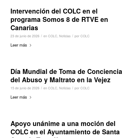
Intervención del COLC en el
programa Somos 8 de RTVE en
Canarias
/
/
23 de junio de 2026
en
COLC
,
Noticias
por
COLC
Leer más
Día Mundial de Toma de Conciencia
del Abuso y Maltrato en la Vejez
/
/
15 de junio de 2026
en
COLC
,
Noticias
por
COLC
Leer más
Apoyo unánime a una moción del
COLC en el Ayuntamiento de Santa