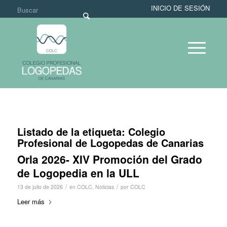
INICIO DE SESIÓN
Listado de la etiqueta:
Colegio
Profesional de Logopedas de Canarias
Orla 2026- XIV Promoción del Grado
de Logopedia en la ULL
/
/
13 de julio de 2026
en
COLC
,
Noticias
por
COLC
Leer más