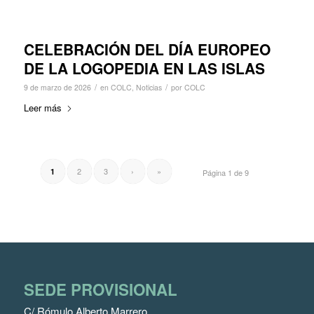
CELEBRACIÓN DEL DÍA EUROPEO
DE LA LOGOPEDIA EN LAS ISLAS
/
/
9 de marzo de 2026
en
COLC
,
Noticias
por
COLC
Leer más
2
3
›
»
1
Página 1 de 9
SEDE PROVISIONAL
C/ Rómulo Alberto Marrero,