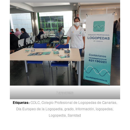
Lanzarote
Etiquetas:
COLC
,
Colegio Profesional de Logopedas de Canarias
,
Día Europeo de la Logopedia
,
grado
,
Información
,
logopedas
,
Logopedia
,
Sanidad