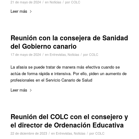
/
/
21 de mayo de 2024
en
Noticias
por
COLC
Leer más
Reunión con la consejera de Sanidad
del Gobierno canario
/
/
17 de mayo de 2024
en
Entrevistas
,
Noticias
por
COLC
La afasia se puede tratar de manera más efectiva cuando se
actúa de forma rápida e intensiva. Por ello, piden un aumento de
profesionales en el Servicio Canario de Salud
Leer más
Reunión del COLC con el consejero y
el director de Ordenación Educativa
/
/
22 de diciembre de 2023
en
Entrevistas
,
Noticias
por
COLC